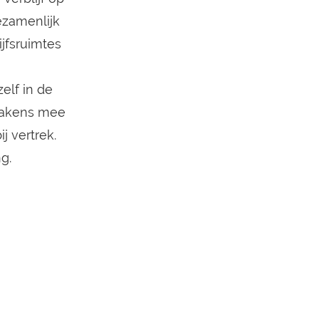
ezamenlijk
ijfsruimtes
elf in de
 lakens mee
j vertrek.
g.