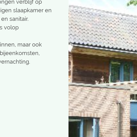
gen verblijf op
 eigen slaapkamer en
n sanitair.
is volop
zinnen, maar ook
ebijeenkomsten,
vernachting.