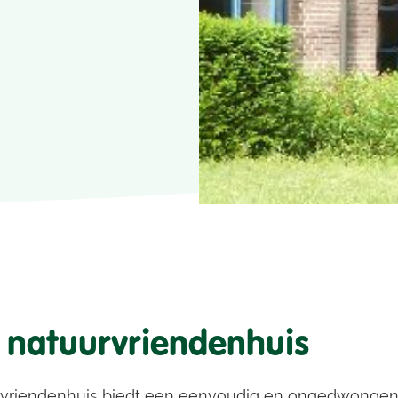
 natuurvriendenhuis
vriendenhuis biedt een eenvoudig en ongedwongen v