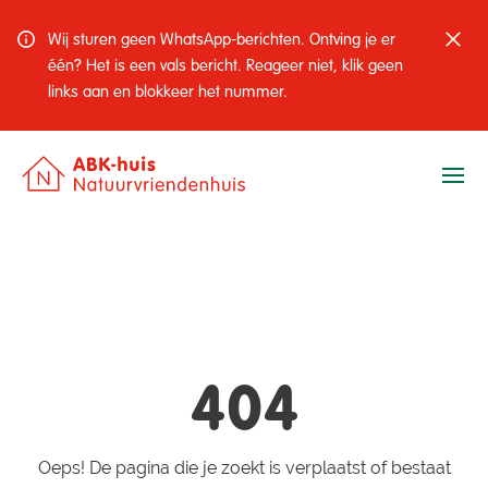
Wij sturen geen WhatsApp-berichten. Ontving je er
één? Het is een vals bericht. Reageer niet, klik geen
links aan en blokkeer het nummer.
Ope
404
Oeps! De pagina die je zoekt is verplaatst of bestaat