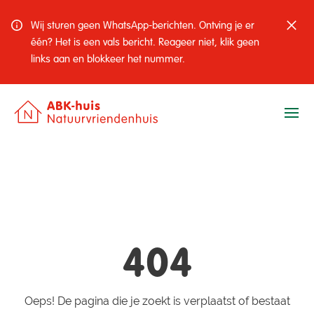
Wij sturen geen WhatsApp-berichten. Ontving je er
één? Het is een vals bericht. Reageer niet, klik geen
links aan en blokkeer het nummer.
Ope
404
Oeps! De pagina die je zoekt is verplaatst of bestaat